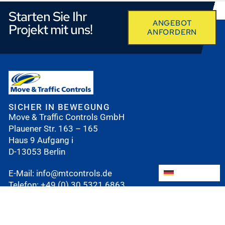
Starten Sie Ihr
ANGEBOT
Projekt mit uns!
ANFORDERN
SICHER IN BEWEGUNG
Move & Traffic Controls GmbH
Plauener Str. 163 – 165
Haus 9 Aufgang i
D-13053 Berlin
Deutsch
Deutsch
E-Mail:
i
nfo@mtcontrols.de
Telefon:
+49 (0) 30 5321 6863
Telefax: +49 (0) 30 5321 6696
FOLGEN SIE UNS AUF: