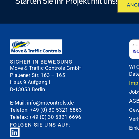
Starten Sie Ihr Projekt mit uns!
ANG
SICHER IN BEWEGUNG
WI
Move & Traffic Controls GmbH
Dat
Plauener Str. 163 – 165
Haus 9 Aufgang i
Imp
D-13053 Berlin
Job
AG
E-Mail:
i
nfo@mtcontrols.de
Telefon:
+49 (0) 30 5321 6863
Gew
Telefax: +49 (0) 30 5321 6696
Ver
FOLGEN SIE UNS AUF:
Ein