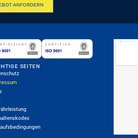
EBOT ANFORDERN
CHTIGE SEITEN
enschutz
ressum
s
B
ährleistung
haltenskodex
kaufsbedingungen