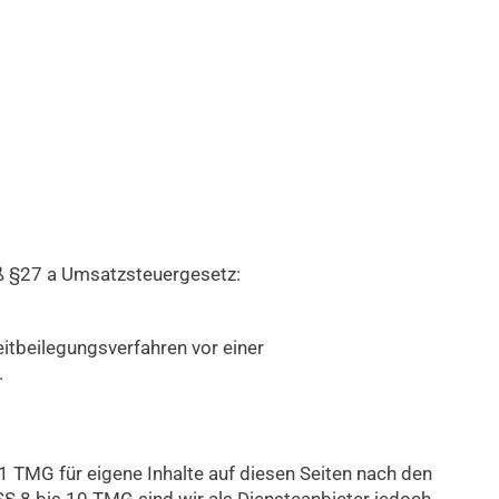
 §27 a Umsatzsteuergesetz:
reitbeilegungsverfahren vor einer
.
1 TMG für eigene Inhalte auf diesen Seiten nach den
§ 8 bis 10 TMG sind wir als Diensteanbieter jedoch