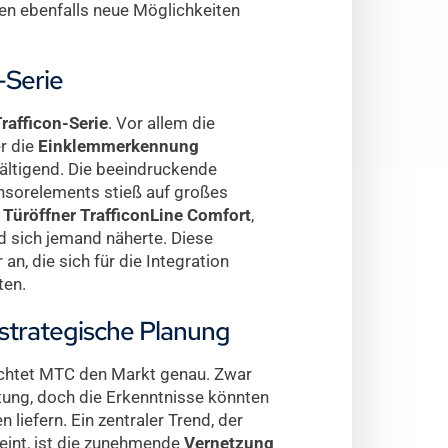
ten ebenfalls neue Möglichkeiten
-Serie
rafficon-Serie
. Vor allem die
er die
Einklemmerkennung
ältigend. Die beeindruckende
ensorelements stieß auf großes
 Türöffner TrafficonLine Comfort
,
d sich jemand näherte. Diese
an, die sich für die Integration
ten.
strategische Planung
chtet MTC den Markt genau. Zwar
tung, doch die Erkenntnisse könnten
liefern. Ein zentraler Trend, der
int, ist die zunehmende
Vernetzung