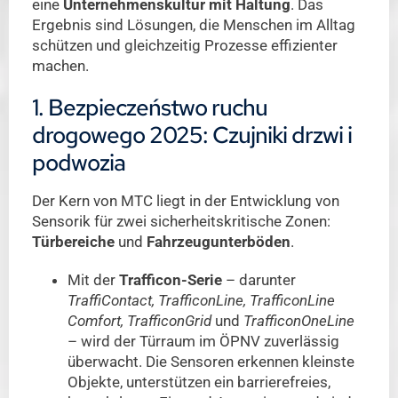
eine
Unternehmenskultur mit Haltung
. Das
Ergebnis sind Lösungen, die Menschen im Alltag
schützen und gleichzeitig Prozesse effizienter
machen.
1. Bezpieczeństwo ruchu
drogowego 2025: Czujniki drzwi i
podwozia
Der Kern von MTC liegt in der Entwicklung von
Sensorik für zwei sicherheitskritische Zonen:
Türbereiche
und
Fahrzeugunterböden
.
Mit der
Trafficon-Serie
– darunter
TraffiContact, TrafficonLine, TrafficonLine
Comfort, TrafficonGrid
und
TrafficonOneLine
– wird der Türraum im ÖPNV zuverlässig
überwacht. Die Sensoren erkennen kleinste
Objekte, unterstützen ein barrierefreies,