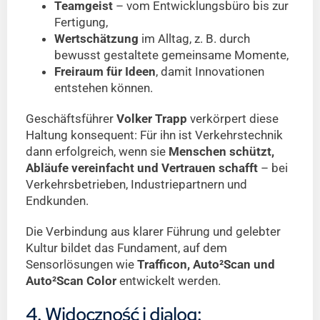
Teamgeist
– vom Entwicklungsbüro bis zur
Fertigung,
Wertschätzung
im Alltag, z. B. durch
bewusst gestaltete gemeinsame Momente,
Freiraum für Ideen
, damit Innovationen
entstehen können.
Geschäftsführer
Volker Trapp
verkörpert diese
Haltung konsequent: Für ihn ist Verkehrstechnik
dann erfolgreich, wenn sie
Menschen schützt,
Abläufe vereinfacht und Vertrauen schafft
– bei
Verkehrsbetrieben, Industriepartnern und
Endkunden.
Die Verbindung aus klarer Führung und gelebter
Kultur bildet das Fundament, auf dem
Sensorlösungen wie
Trafficon, Auto²Scan und
Auto²Scan Color
entwickelt werden.
4. Widoczność i dialog: