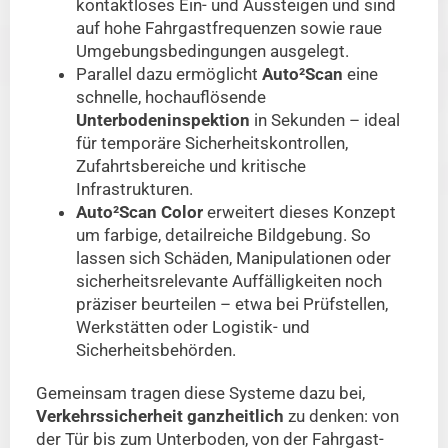
kontaktloses Ein- und Aussteigen und sind
auf hohe Fahrgastfrequenzen sowie raue
Umgebungsbedingungen ausgelegt.
Parallel dazu ermöglicht
Auto²Scan
eine
schnelle, hochauflösende
Unterbodeninspektion
in Sekunden – ideal
für temporäre Sicherheitskontrollen,
Zufahrtsbereiche und kritische
Infrastrukturen.
Auto²Scan Color
erweitert dieses Konzept
um farbige, detailreiche Bildgebung. So
lassen sich Schäden, Manipulationen oder
sicherheitsrelevante Auffälligkeiten noch
präziser beurteilen – etwa bei Prüfstellen,
Werkstätten oder Logistik- und
Sicherheitsbehörden.
Gemeinsam tragen diese Systeme dazu bei,
Verkehrssicherheit ganzheitlich
zu denken: von
der Tür bis zum Unterboden, von der Fahrgast­