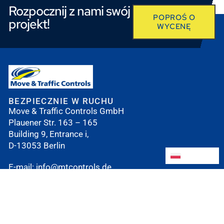
Rozpocznij z nami swój
POPROŚ O
projekt!
WYCENĘ
BEZPIECZNIE W RUCHU
Move & Traffic Controls GmbH
Plauener Str. 163 – 165
Building 9, Entrance i,
D-13053 Berlin
Polski
Polski
E-mail:
i
nfo@mtcontrols.de
Telefon:
+49 (0) 30 5321 6863
Faks: +49 (0) 30 5321 6696
ŚLEDŹ NAS NA: